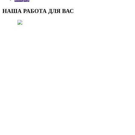
НАША РАБОТА ДЛЯ ВАС
МЕТОД ФИТО-ЖАРА
Главнейшими условиями для
нормальной жизнедеятельности
человека являются: экологически
чистый воздух.
ЧИТАТЬ ДАЛЕЕ..