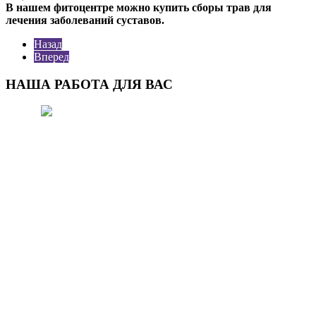
В нашем фитоцентре можно купить сборы трав для
лечения заболеваний суставов.
Назад
Вперед
НАША РАБОТА ДЛЯ ВАС
МЕТОД ФИТО-ЖАРА
Главнейшими условиями для
нормальной жизнедеятельности
человека являются: экологически
чистый воздух.
ЧИТАТЬ ДАЛЕЕ..