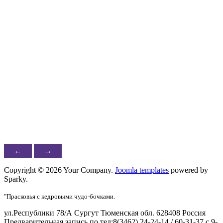
←
→
Copyright © 2026 Your Company.
Joomla templates
powered by
Sparky.
"Прасковья с кедровыми чудо-бочками.
ул.Республики 78/А Сургут Тюменская обл. 628408 Россия
Предварительная запись по тел:8(3462) 24-24-14 / 60-31-37 с 9-