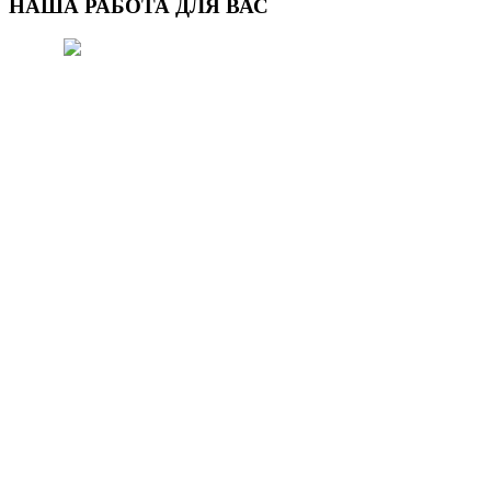
НАША РАБОТА ДЛЯ ВАС
МЕТОД ФИТО-ЖАРА
Главнейшими условиями для
нормальной жизнедеятельности
человека являются: экологически
чистый воздух.
ЧИТАТЬ ДАЛЕЕ..